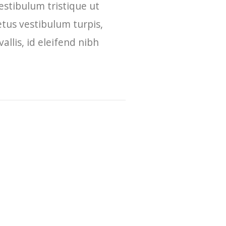
estibulum tristique ut
etus vestibulum turpis,
llis, id eleifend nibh