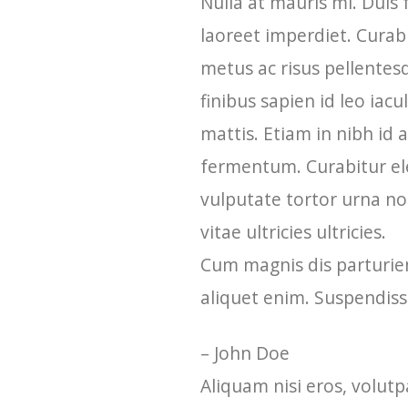
Nulla at mauris mi. Duis 
laoreet imperdiet. Curabi
metus ac risus pellentes
finibus sapien id leo ia
mattis. Etiam in nibh id 
fermentum. Curabitur elei
vulputate tortor urna no
vitae ultricies ultricies.
Cum magnis dis parturie
aliquet enim. Suspendiss
– John Doe
Aliquam nisi eros, volut