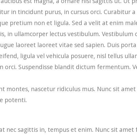
faucibus est magna, a ornare nisl sagittis ut. Ut p
tur in tincidunt purus, in cursus orci. Curabitur a
que pretium non et ligula. Sed a velit at enim ma
culis, in ullamcorper lectus vestibulum. Vestibul
augue laoreet laoreet vitae sed sapien. Duis port
fend, ligula vel vehicula posuere, nisl tellus ulla
n orci. Suspendisse blandit dictum fermentum. V
nt montes, nascetur ridiculus mus. Nunc sit ame
e potenti.
pat nec sagittis in, tempus et enim. Nunc sit ame