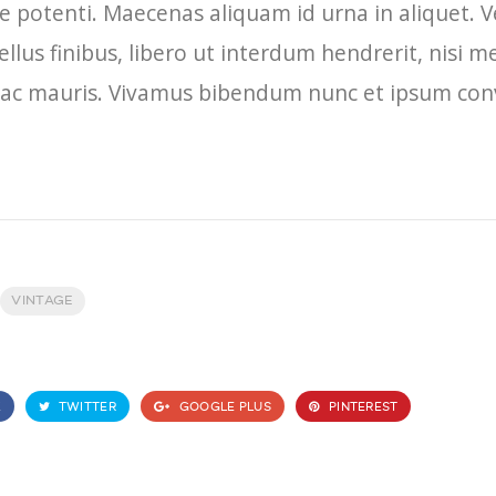
e potenti. Maecenas aliquam id urna in aliquet. V
llus finibus, libero ut interdum hendrerit, nisi m
im ac mauris. Vivamus bibendum nunc et ipsum conva
VINTAGE
K
TWITTER
GOOGLE PLUS
PINTEREST