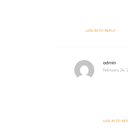
Donecs vel mi se
hac habitasse pl
LOG IN TO REPLY
admin
February 24, 
Donec ve
aliquam.
vulputat
LOG IN TO RE