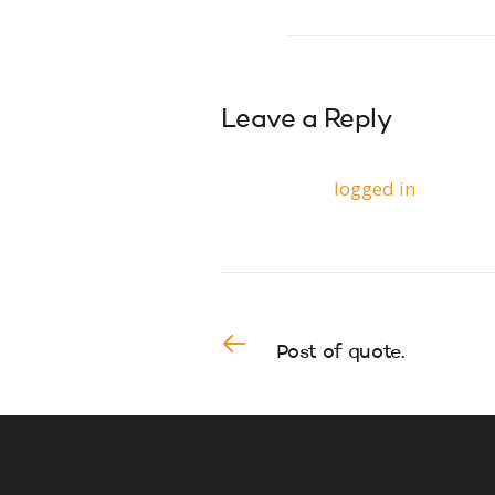
Leave a Reply
You must be
logged in
to post 
PREVIOUS READING
Post of quote.