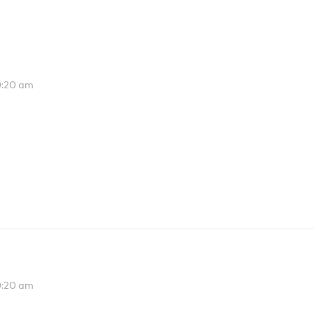
10:20 am
. Etiam in nulla arcu, ut vehicula velit. Vivamus dapibus
 dictumst. Integer sagittis neque a tortor tempor in porta
10:20 am