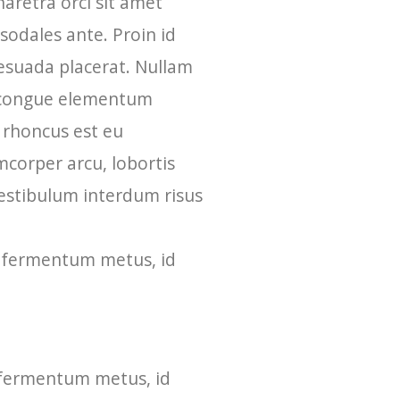
haretra orci sit amet
 sodales ante. Proin id
lesuada placerat. Nullam
um congue elementum
a rhoncus est eu
mcorper arcu, lobortis
estibulum interdum risus
t fermentum metus, id
t fermentum metus, id